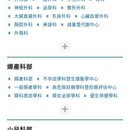
神經外科
泌尿科
整形外科
大腸直腸外科
乳房外科
心臟血管外科
胸腔外科
美容科
減重暨代謝中心
外傷科
婦產科部
婦產科部
不孕症學科暨生殖醫學中心
一般婦產學科
高危險妊娠學科暨妊娠評估中心
婦科癌症學科
婦女泌尿學科
優生保健學科
小兒科部