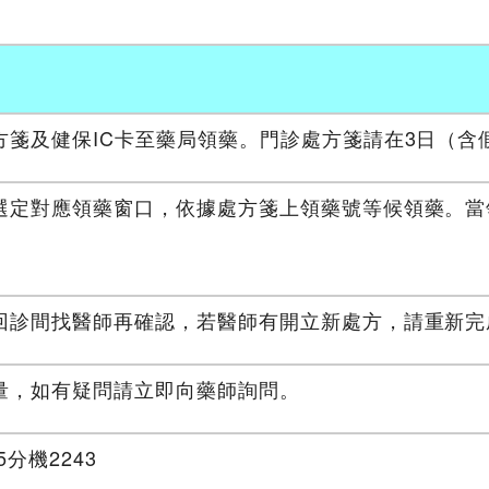
方箋及健保IC卡至藥局領藥。門診處方箋請在3日（含
選定對應領藥窗口，依據處方箋上領藥號等候領藥。當
回診間找醫師再確認，若醫師有開立新處方，請重新完
量，如有疑問請立即向藥師詢問。
5分機2243