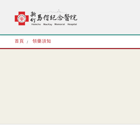
首頁
領藥須知