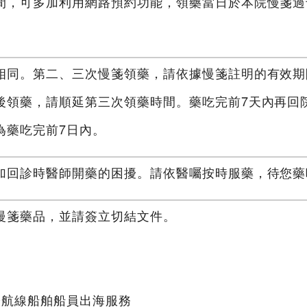
間，可多加利用網路預約功能，領藥當日於本院慢箋過
相同。第二、三次慢箋領藥，請依據慢箋註明的有效期
後領藥，請順延第三次領藥時間。藥吃完前7天內再回
為藥吃完前7日內。
加回診時醫師開藥的困擾。請依醫囑按時服藥，待您藥
慢箋藥品，並請簽立切結文件。
際航線船舶船員出海服務