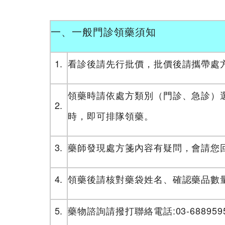
一、一般門診領藥須知
1.
看診後請先行批價，批價後請攜帶處
領藥時請依處方類別（門診、急診）
2.
時，即可排隊領藥。
3.
藥師發現處方箋內容有疑問，會請您
4.
領藥後請核對藥袋姓名、確認藥品數
5.
藥物諮詢請撥打聯絡電話:03-688959