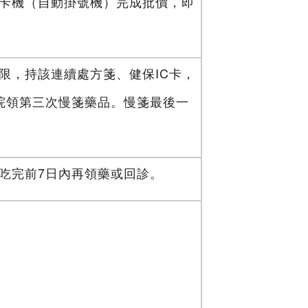
卡機（自動掛號機）完成批價，即
限，持該連續處方箋、健保IC卡，
院領第三次慢箋藥品。慢箋最後一
吃完前7日內再領藥或回診。