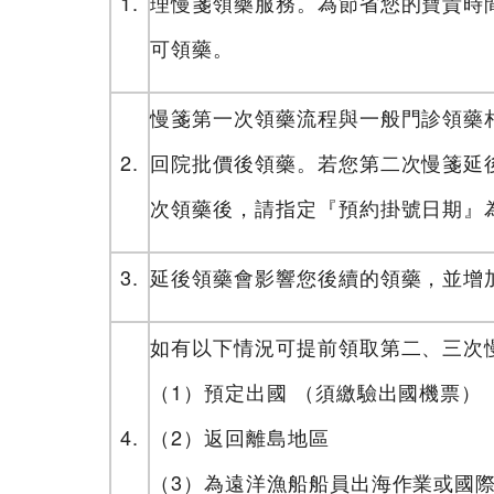
1.
理慢箋領藥服務。為節省您的寶貴時
可領藥。
慢箋第一次領藥流程與一般門診領藥
2.
回院批價後領藥。若您第二次慢箋延
次領藥後，請指定『預約掛號日期』
3.
延後領藥會影響您後續的領藥，並增
如有以下情況可提前領取第二、三次
（1）預定出國 （須繳驗出國機票）
4.
（2）返回離島地區
（3）為遠洋漁船船員出海作業或國