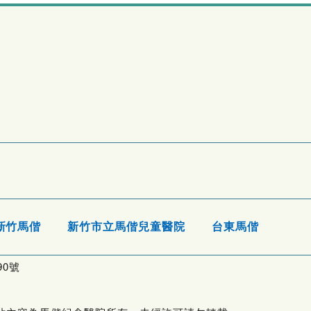
新竹馬偕
新竹市立馬偕兒童醫院
台東馬偕
0號