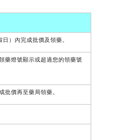
假日）內完成批價及領藥。
領藥燈號顯示或超過您的領藥號
成批價再至藥局領藥。