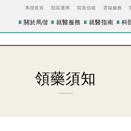
馬偕首頁
院區選擇
院長信箱
雲端服務
關於馬偕
就醫服務
就醫指南
科
領藥須知