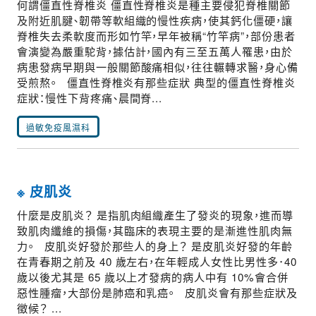
何謂僵直性脊椎炎 僵直性脊椎炎是種主要侵犯脊椎關節
及附近肌腱、韌帶等軟組織的慢性疾病，使其鈣化僵硬，讓
脊椎失去柔軟度而形如竹竿，早年被稱“竹竿病”，部份患者
會演變為嚴重駝背，據估計，國內有三至五萬人罹患，由於
病患發病早期與一般關節酸痛相似，往往輾轉求醫，身心備
受煎熬。 僵直性脊椎炎有那些症狀 典型的僵直性脊椎炎
症狀：慢性下背疼痛、晨間脊...
過敏免疫風濕科
※ 皮肌炎
什麼是皮肌炎？ 是指肌肉組織產生了發炎的現象，進而導
致肌肉纖維的損傷，其臨床的表現主要的是漸進性肌肉無
力。 皮肌炎好發於那些人的身上？ 是皮肌炎好發的年齡
在青春期之前及 40 歲左右，在年輕成人女性比男性多．40
歲以後尤其是 65 歲以上才發病的病人中有 10%會合併
惡性腫瘤，大部份是肺癌和乳癌。 皮肌炎會有那些症狀及
徵候？ ...