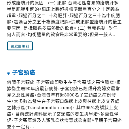
形成脂肪肝的原因 (一) 肥胖 台灣地區常見的脂肪肝多
半是肥胖引起的。臨床上將超過標準體重百分之十定義為
超重，超過百分之二 十為肥胖，超過百分之三十為中度肥
胖，超過百分之五十為過度肥胖。造成肥胖型脂肪肝的最主
要原因 是攝取過多高熱量的飲食。 (二) 營養過剩 對任
何人而言，均衡適量的飲食是非常重要的；但是一般人...
胃腸肝膽科
※ 子宮頸癌
何謂子宮頸癌 子宮頸癌即發生在子宮頸部之惡性腫瘤，根
據衛生署90年度最新統計，子宮頸癌已經躍升為婦女最常
見之惡性腫瘤。台灣每年有近3000名子宮頸癌之病例發
生，大多數為發生在子宮頸口鱗狀上皮與柱狀上皮交界處
之轉形區(Transformation zone)， 其中95%為鱗狀上皮
癌。 目前統計資料顯示子宮頸癌的發生與早婚、多重性伴
侶、子宮頸糜爛及人類乳凸狀病毒感染有關。早期子宮頸癌
並不一定有...