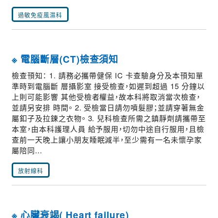
過敏免疫風濕科
※ 電腦斷層(CT)檢查須知
檢查頇知： 1. 請務必攜帶健保 IC 卡查驗身分及本頇知單
準時到電腦斷 層攝影室 接受檢查，如遲到超過 15 分鐘以
上則可能影響 其他受檢者權益，故本科將取消當次檢查，
並請另安排 時間。 2. 受檢當日請勿噴髮膠；並請穿著無金
屬釦子及拉鍊之衣物。 3. 兒科檢查所需之鎮靜劑請攜帶至
本室，由本科護理人員 給予服用，切勿中途自行服用，且檢
查前一天晚上讓小朋友睡眠減半，至少需有一名未懷孕家
屬陪同...
放射線科
※ 心臟衰竭( Heart failure)