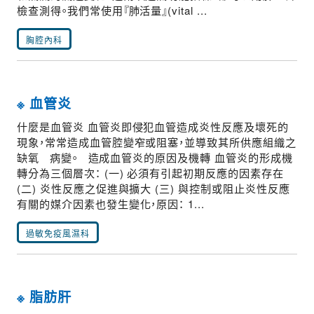
檢查測得。我們常使用『肺活量』(vital ...
胸腔內科
※ 血管炎
什麼是血管炎 血管炎即侵犯血管造成炎性反應及壞死的
現象，常常造成血管腔變窄或阻塞，並導致其所供應組織之
缺氧 病變。 造成血管炎的原因及機轉 血管炎的形成機
轉分為三個層次： (一) 必須有引起初期反應的因素存在
(二) 炎性反應之促進與擴大 (三) 與控制或阻止炎性反應
有關的媒介因素也發生變化，原因： 1...
過敏免疫風濕科
※ 脂肪肝