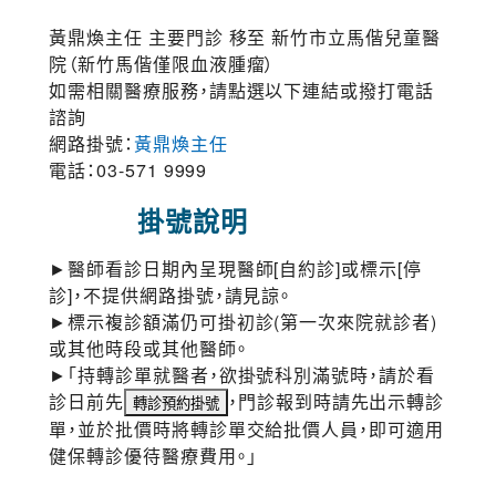
黃鼎煥主任 主要門診 移至 新竹市立馬偕兒童醫
院（新竹馬偕僅限血液腫瘤）
如需相關醫療服務，請點選以下連結或撥打電話
諮詢
網路掛號：
黃鼎煥主任
電話：03-571 9999
掛號說明
►醫師看診日期內呈現醫師[自約診]或標示[停
診]，不提供網路掛號，請見諒。
►標示複診額滿仍可掛初診(第一次來院就診者)
或其他時段或其他醫師。
►「持轉診單就醫者，欲掛號科別滿號時，請於看
診日前先
，門診報到時請先出示轉診
單，並於批價時將轉診單交給批價人員，即可適用
健保轉診優待醫療費用。」