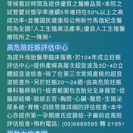
等候看診時間及提供優質之醫療品質。本院之
試管嬰兒懷孕率連續5年維持在50%以上之高
成功率。並獲國民健康局公佈新竹馬偕紀念醫
院為全國『人工生殖高活產率』優良人工生殖醫
療院所之一殊榮。
高危險妊娠評估中心
為提升母胎醫學臨床服務，於104年成立妊娠
評估中心。提供產婦高層次超音波及3D、4D立
體超音波檢查，除了在第三次常規產檢的超音
波檢查外，另於妊娠20～24週，由高危險妊娠
專科醫師執行，檢查範圍包含胎兒全身器官，從
腦部結構、臉部五官、胸腔、心臟、腹腔、生殖泌
尿系統、脊椎、四肢等做詳細的評估檢查。本中
心亦提供第一孕期唐氏症篩檢、子癲前症風險
評估檢查。預約電話： (03)6889595 轉 2195。