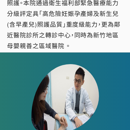
照護。本院通過衛生福利部緊急醫療能力
分級評定具「高危險妊娠孕產婦及新生兒
(含早產兒)照護品質」重度級能力，更為鄰
近醫院診所之轉診中心，同時為新竹地區
母嬰親善之區域醫院 。