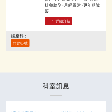
排卵助孕、月經異常、更年期障
礙
詳細介紹
婦產科 :
門診掛號
科室訊息