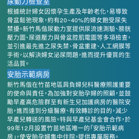
尿動力檢查室
根據統計婦女因懷孕生產及年齡老化，易導致
骨盆鬆弛現象，約有20~40%的婦女飽受尿失
禁擾。新竹馬偕尿動力室提供尿流速測驗、膀胱
壓力圖、尿道壓力與骨盆腔肌電圖等多項檢查，
並引進最先進之尿失禁、骨盆重建、人工網膜等
手術，以解決婦女泌尿問題，進而提升優質的生
活品質。
安胎示範病房
新竹馬偕在竹苗地區肩負婦兒科醫療照護重要
的使命與責任，為加強對安胎孕婦的照顧，並鼓
勵早產高危險群至有新生兒加護病房的醫院安
胎，進而達到分級醫療、有效轉診的目的，減少
早產兒轉送的風險。特與早產兒基金會合作，於
99年12月設置竹苗地區唯一的「安胎示範病
房」，使安胎孕婦集中住院，提供專屬服務。