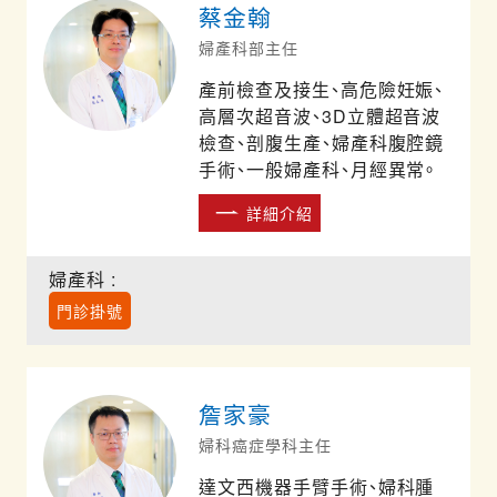
蔡金翰
婦產科部主任
產前檢查及接生、高危險妊娠、
高層次超音波、3D立體超音波
檢查、剖腹生產、婦產科腹腔鏡
手術、一般婦產科、月經異常。
詳細介紹
婦產科 :
門診掛號
詹家豪
婦科癌症學科主任
達文西機器手臂手術、婦科腫