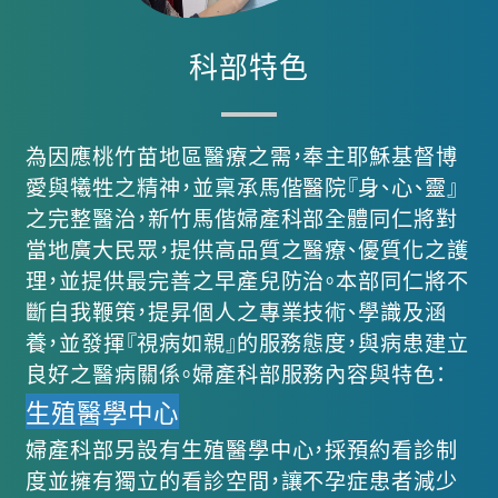
科部特色
為因應桃竹苗地區醫療之需，奉主耶穌基督博
愛與犧牲之精神，並稟承馬偕醫院『身、心、靈』
之完整醫治，新竹馬偕婦產科部全體同仁將對
當地廣大民眾，提供高品質之醫療、優質化之護
理，並提供最完善之早產兒防治。本部同仁將不
斷自我鞭策，提昇個人之專業技術、學識及涵
養，並發揮『視病如親』的服務態度，與病患建立
良好之醫病關係。婦產科部服務內容與特色：
生殖醫學中心
婦產科部另設有生殖醫學中心，採預約看診制
度並擁有獨立的看診空間，讓不孕症患者減少