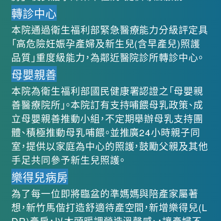
轉診中心
本院通過衛生福利部緊急醫療能力分級評定具
「高危險妊娠孕產婦及新生兒(含早產兒)照護
品質」重度級能力，為鄰近醫院診所轉診中心。
母嬰親善
本院為衛生福利部國民健康署認證之「母嬰親
善醫療院所」。本院訂有支持哺餵母乳政策、成
立母嬰親善推動小組，不定期舉辦母乳支持團
體、積極推動母乳哺餵。並推廣24小時親子同
室，提供以家庭為中心的照護，鼓勵父親及其他
手足共同參予新生兒照護。
樂得兒病房
為了每一位即將臨盆的準媽媽與陪產家屬著
想，新竹馬偕打造舒適待產空間，新增樂得兒(L
DR)產房，以木頭暖調營造溫馨感、，讓產婦不