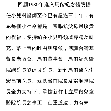
回顧1989年進入馬偕紀念醫院擔
任小兒科醫師至今已有超過三十年，有
感每個小生命都是上帝賜給父母最珍貴
的祝福，便持續在小兒科領域專精及研
究。蒙上帝的呼召與帶領，感謝台灣基
督長老教會、馬偕董事會、馬偕紀念醫
院總院長劉建良院長、新竹馬偕醫院李
宏昌前院長、蘇聰賢前院長及翁順隆院
長全力支持下，
承擔
新竹市立馬偕兒童
醫院院長之事工，任重道遠，力有未