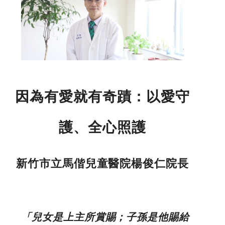
因為有愛就有奇蹟：以愛守
護、全心照護
新竹市立馬偕兒童醫院楊俊仁院長
「兒女是上主所賞賜；子孫是他賜給