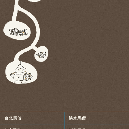
台北馬偕
淡水馬偕