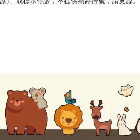
約診)、或標示停診，不提供網路掛號，請見諒。