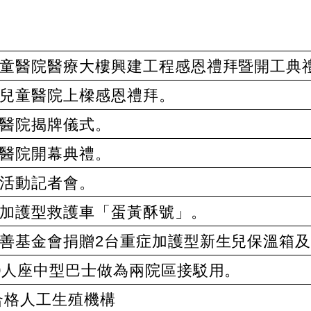
童醫院醫療大樓興建工程感恩禮拜暨開工典
兒童醫院上樑感恩禮拜。
醫院揭牌儀式。
醫院開幕典禮。
活動記者會。
加護型救護車「蛋黃酥號」。
善基金會捐贈2台重症加護型新生兒保溫箱及
0人座中型巴士做為兩院區接駁用。
合格人工生殖機構