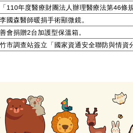
「110年度醫療財團法人辦理醫療法第46
李國森醫師暖捐手術顯微鏡。
善會捐贈2台加護型保溫箱。
竹市調查站簽立「國家資通安全聯防與情資分享