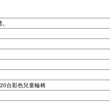
禮。
20台彩色兒童輪椅