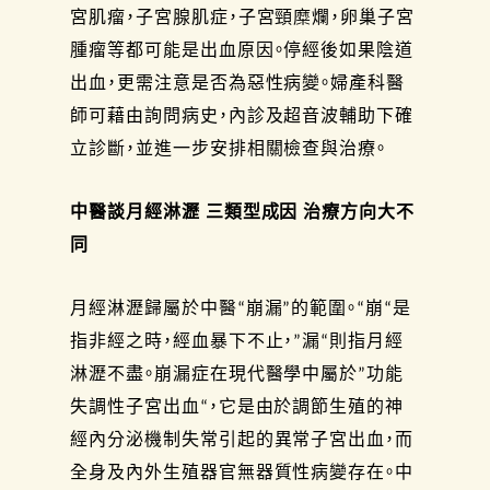
宮肌瘤，子宮腺肌症，子宮頸糜爛，卵巢子宮
腫瘤等都可能是出血原因。停經後如果陰道
出血，更需注意是否為惡性病變。婦產科醫
師可藉由詢問病史，內診及超音波輔助下確
立診斷，並進一步安排相關檢查與治療。
中醫談月經淋瀝 三類型成因 治療方向大不
同
月經淋瀝歸屬於中醫“崩漏”的範圍。“崩“是
指非經之時，經血暴下不止，”漏“則指月經
淋瀝不盡。崩漏症在現代醫學中屬於”功能
失調性子宮出血“，它是由於調節生殖的神
經內分泌機制失常引起的異常子宮出血，而
全身及內外生殖器官無器質性病變存在。中