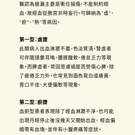
醫認為崩漏主要是衝任損傷，不能制約經
血，故經血從胞宮非時妄行。可歸納為“虛”、
“瘀”、“熱”等病因。
第一型：虛證
此類病人出血淋瀝不盡，色淡質清。腎虛者
可伴隨頭暈耳鳴，腰膝酸軟，倦怠乏力等現
象。而脾虛者，常因思慮過度而勞傷心脾，除
了疲倦乏力外，也常見到面色晃白或痿黃、
胃口不佳、大便偏軟等現象。
第二型：瘀證
血瘀型患者表現除了經血淋瀝不淨，也可能
出現月經停止後沒幾天又開始出血， 經血偏
暗帶有血塊，並伴有小腹疼痛等症狀。